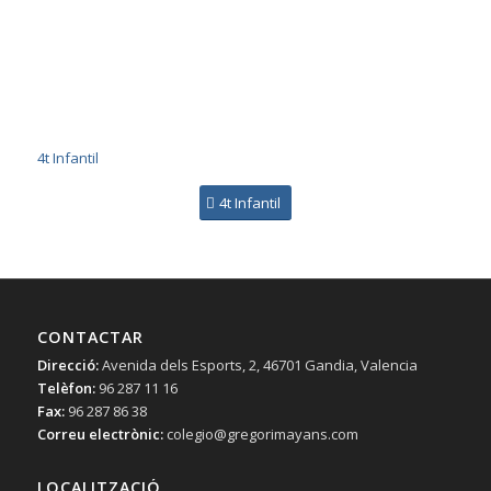
4t Infantil
4t Infantil
CONTACTAR
Direcció:
Avenida dels Esports, 2, 46701 Gandia, Valencia
Telèfon:
96 287 11 16
Fax:
96 287 86 38
Correu electrònic:
colegio@gregorimayans.com
LOCALITZACIÓ