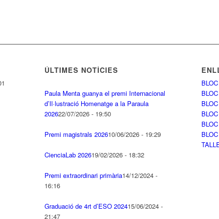
ÚLTIMES NOTÍCIES
ENL
01
BLOC
Paula Menta guanya el premi Internacional
BLOC
d’Il·lustració Homenatge a la Paraula
BLOC
2026
22/07/2026 - 19:50
BLOC
BLOC
Premi magistrals 2026
10/06/2026 - 19:29
BLOC
TALL
CienciaLab 2026
19/02/2026 - 18:32
Premi extraordinari primària
14/12/2024 -
16:16
Graduació de 4rt d’ESO 2024
15/06/2024 -
21:47