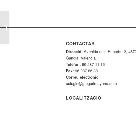
V Concurs de cartells
CONTACTAR
Direcció:
Avenida dels Esports, 2, 467
Gandia, Valencia
Telèfon:
96 287 11 16
Fax:
96 287 86 38
Correu electrònic:
colegio@gregorimayans.com
LOCALITZACIÓ