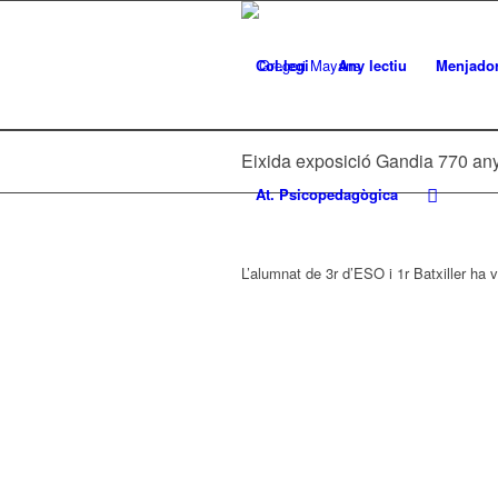
Col.legi
Any lectiu
Menjado
Eixida exposició Gandia 770 an
At. Psicopedagògica
L’alumnat de 3r d’ESO i 1r Batxiller ha v