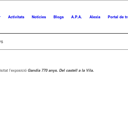
r
Activitats
Notícies
Blogs
A.P.A.
Alexia
Portal de t
ys
isitat l’exposició
Gandia 770 anys. Del castell a la Vila.