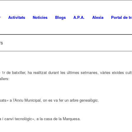
r
Activitats
Notícies
Blogs
A.P.A.
Alexia
Portal de t
rs
1r de batxiller, ha realitzat durant les últimes setmanes, vàries eixides cul
llers:
ats» a l’Arxiu Municipal, on es va fer un arbre genealògic.
 i canvi tecnològic», a la casa de la Marquesa.