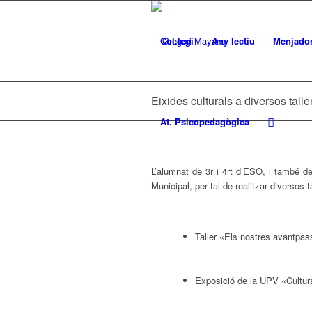
Col.legi
Any lectiu
Menjado
Eixides culturals a diversos talle
At. Psicopedagògica
L’alumnat de 3r i 4rt d’ESO, i també de 
Municipal, per tal de realitzar diversos ta
Taller «Els nostres avantpass
Exposició de la UPV «Cultura