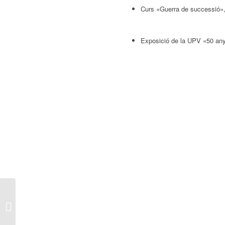
Curs «Guerra de successió», a
Exposició de la UPV «50 an
Granja escola Baladre