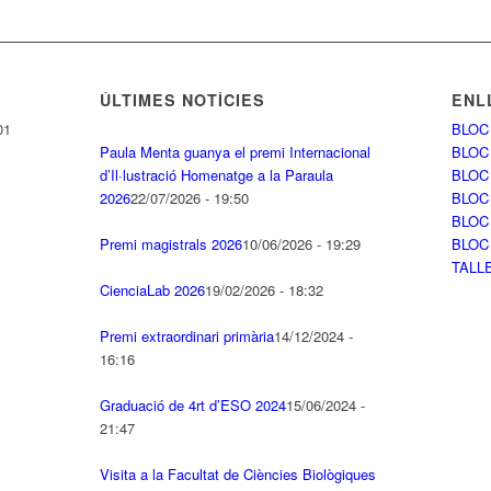
ÚLTIMES NOTÍCIES
ENL
01
BLOC
Paula Menta guanya el premi Internacional
BLOC
d’Il·lustració Homenatge a la Paraula
BLOC
2026
22/07/2026 - 19:50
BLOC
BLOC
Premi magistrals 2026
10/06/2026 - 19:29
BLOC
TALL
CienciaLab 2026
19/02/2026 - 18:32
Premi extraordinari primària
14/12/2024 -
16:16
Graduació de 4rt d’ESO 2024
15/06/2024 -
21:47
Visita a la Facultat de Ciències Biològiques