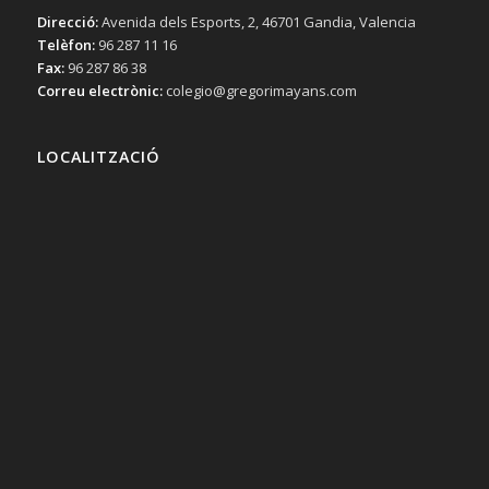
Direcció:
Avenida dels Esports, 2, 46701 Gandia, Valencia
Telèfon:
96 287 11 16
Fax:
96 287 86 38
Correu electrònic:
colegio@gregorimayans.com
LOCALITZACIÓ