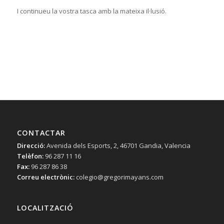
I continueu la vostra tasca amb la mateixa il·lusió.
CONTACTAR
Direcció:
Avenida dels Esports, 2, 46701 Gandia, Valencia
Telèfon:
96 287 11 16
Fax:
96 287 86 38
Correu electrònic:
colegio@gregorimayans.com
LOCALITZACIÓ