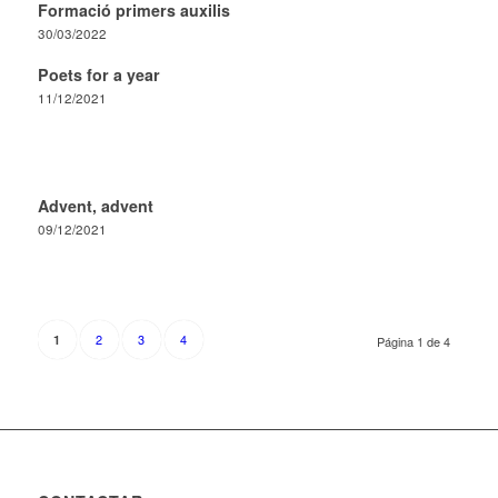
Formació primers auxilis
30/03/2022
Poets for a year
11/12/2021
Advent, advent
09/12/2021
2
3
4
1
Página 1 de 4