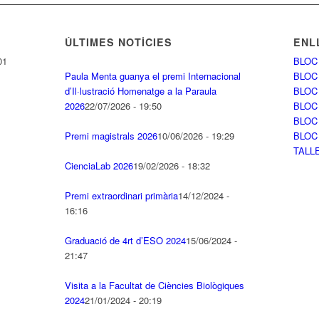
ÚLTIMES NOTÍCIES
ENL
01
BLOC
Paula Menta guanya el premi Internacional
BLOC
d’Il·lustració Homenatge a la Paraula
BLOC
2026
22/07/2026 - 19:50
BLOC
BLOC
Premi magistrals 2026
10/06/2026 - 19:29
BLOC
TALL
CienciaLab 2026
19/02/2026 - 18:32
Premi extraordinari primària
14/12/2024 -
16:16
Graduació de 4rt d’ESO 2024
15/06/2024 -
21:47
Visita a la Facultat de Ciències Biològiques
2024
21/01/2024 - 20:19