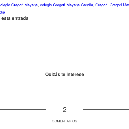
olegio Gregori Mayans
,
colegio Gregori Mayans Gandía
,
Gregori
,
Gregori Ma
día
 esta entrada
Quizás te interese
2
COMENTARIOS