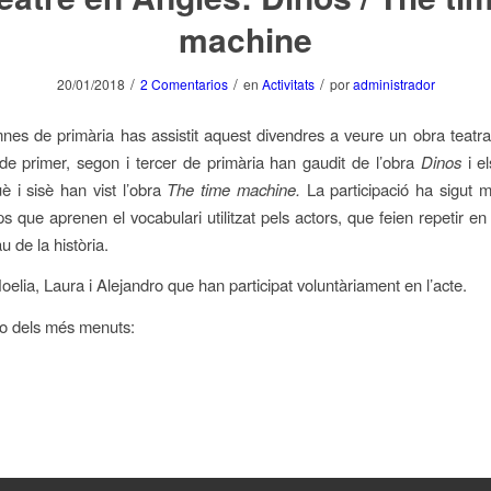
machine
/
/
/
20/01/2018
2 Comentarios
en
Activitats
por
administrador
mnes de primària has assistit aquest divendres a veure un obra teatra
de primer, segon i tercer de primària han gaudit de l’obra
Dinos
i e
uè i sisè han vist l’obra
The time machine.
La participació ha sigut mo
s que aprenen el vocabulari utilitzat pels actors, que feien repetir en 
u de la història.
Noelia, Laura i Alejandro que han participat voluntàriament en l’acte.
eo dels més menuts: