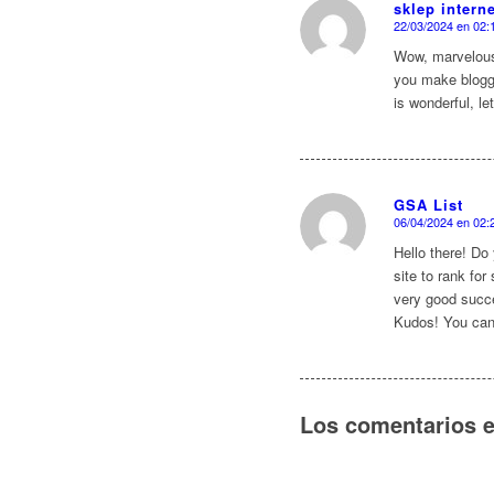
sklep intern
22/03/2024 en 02:
Dice:
Wow, marvelous 
you make bloggi
is wonderful, l
GSA List
06/04/2024 en 02:
Dice:
Hello there! Do
site to rank fo
very good succe
Kudos! You can 
Los comentarios e