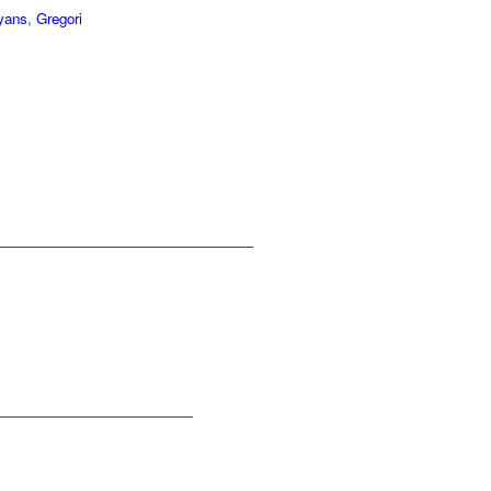
yans
,
Gregori