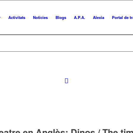
r
Activitats
Notícies
Blogs
A.P.A.
Alexia
Portal de t
eatre en Anglès: Dinos / The ti