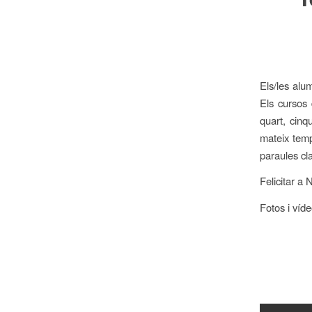
Els/les alu
Els cursos 
quart, cinq
mateix temp
paraules cla
Felicitar a 
Fotos i víd