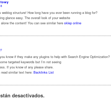
etowy
18
weblog structure! How long have you ever been running a blog for?
ng glance easy. The overall look of your website
et alone the content! You can see similar here
sklep online
27
 you know if they make any plugins to help with Search Engine Optimization? 
r some targeted keywords but I’m not seeing
ss. If you know of any please share.
read similar text here:
Backlinks List
stán desactivados.