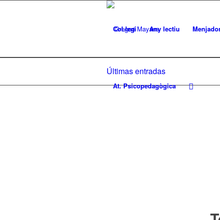
Col.legi
Any lectiu
Menjado
Últimas entradas
At. Psicopedagògica
T